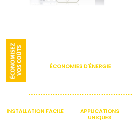
ÉCONOMIES D'ÉNERGIE
Les entreprises peuvent réduire leurs
coûts énergétiques annuels de 25%
grâce à des contrôles mis à jour.
INSTALLATION FACILE
APPLICATIONS
UNIQUES
Évitez de perturber les
Nos commandes sans fil
opérations
peuvent être installées
commerciales en