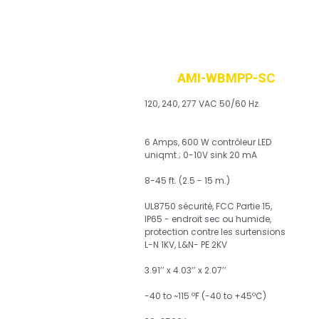
SINGLE CHANNEL
AMI-WBMPP-SC
120, 240, 277 VAC 50/60 Hz
TENSION
D’ALIMENTATION
6 Amps, 600 W contrôleur LED
uniqmt.; 0-10V sink 20 mA
CHARGE MAXIMALE
8-45 ft. (2.5 - 15 m.)
HAUTEUR DE MONTAGE
UL8750 sécurité, FCC Partie 15,
IP65 - endroit sec ou humide,
protection contre les surtensions
CERTIFICATIONS
L-N 1KV, L&N- PE 2KV
3.91’’ x 4.03’’ x 2.07’’
-40 to ~115 ºF (-40 to +45ºC)
DIMENSIONS