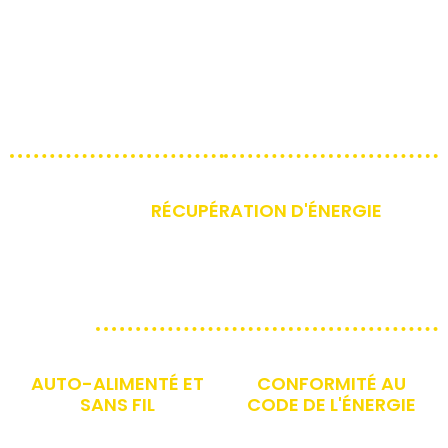
dans des endroits où les
installant nos
commandes câblées ne
commandes
le peuvent pas, créant
rapidement pendant les
de nouvelles
heures creuses.
opportunités
d'économies.
RÉCUPÉRATION D'ÉNERGIE
Les capteurs d'énergie solaire et de
mouvement sont conçus pour
économiser de l'énergie en éteignant les
lumières automatiquement.
AUTO-ALIMENTÉ ET
CONFORMITÉ AU
SANS FIL
CODE DE L'ÉNERGIE
Nos interrupteurs et
Nous nous conformons