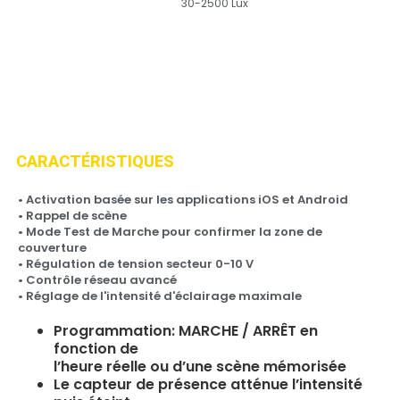
30-2500 Lux
TEMP. D’OPÉRATION
PORTÉE DE NIVEAUX DE
LUMIÈRE AMBIANTE
CARACTÉRISTIQUES
• Activation basée sur les applications iOS et Android
• Rappel de scène
• Mode Test de Marche pour confirmer la zone de
couverture
• Régulation de tension secteur 0-10 V
• Contrôle réseau avancé
• Réglage de l'intensité d'éclairage maximale
Programmation: MARCHE / ARRÊT en
fonction de
l’heure réelle ou d’une scène mémorisée
Le capteur de présence atténue l’intensité