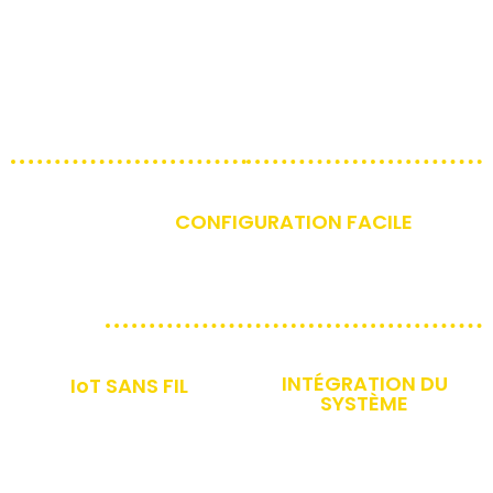
capteurs sans fil sont
aux codes actuels de
alimentés par l'énergie
l'industrie et de l'énergie
cinétique et solaire et ne
(gouvernement
nécessitent pas de
américain) DLC,
câblage.
California Title 24 et
ASHRAE 90.1
CONFIGURATION FACILE
Des applications pour Android et iOS
sont disponibles pour ajuster votre
configuration d'éclairage.
INTÉGRATION DU
IoT SANS FIL
SYSTÈME
AMTEK fournit des
Intégration facile avec
solutions sans fil pour les
votre système de
systèmes IoT EnOcean,
gestion de bâtiment à
ZigBee et Bluetooth.