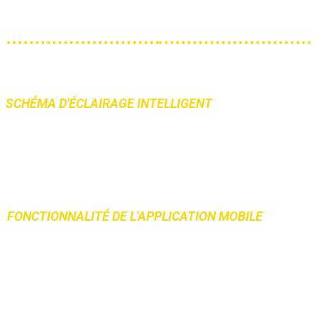
l'aide du protocole
BACnet.
SCHÉMA D'ÉCLAIRAGE INTELLIGENT
FONCTIONNALITÉ DE L'APPLICATION MOBILE
• Récolte de la lumière du jour
• Économie d'énergie
• Programmation de l’horloge
• Regroupement
• Réglage de l'intensité maximale
• Accès avec code QR pour les utilisateurs et / ou